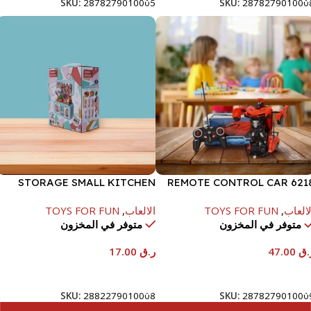
SKU:
2878279010005
SKU:
287827901000
STORAGE SMALL KITCHEN
REMOTE CONTROL CAR 621
SET-PINK
لالعاب
,
TOYS FOR FUN
الالعاب
,
TOYS FOR FUN
متوفر في المخزون
متوفر في المخزون
.ق
47.00
ر.ق
17.00
إضافة إلى السلة
إضافة إلى السلة
SKU:
2882279010008
SKU:
287827901000