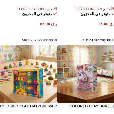
522
13
لالعاب
,
TOYS FOR FUN
الالعاب
,
TOYS FOR FUN
متوفر في المخزون
متوفر في المخزون
.ق
35.00
ر.ق
65.00
إضافة إلى السلة
إضافة إلى السلة
SKU:
2878279010010
SKU:
287827901001
COLORED CLAY HAIRDRESSER
COLORED CLAY BURGE
-12X12G
MACHINE HIGH VERSIO