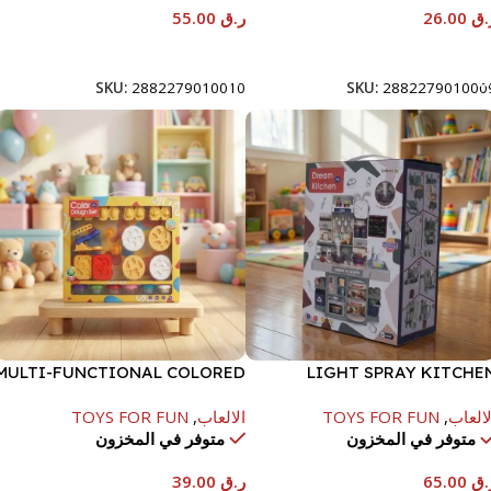
.ق
26.00
ر.ق
55.00
إضافة إلى السلة
إضافة إلى السلة
SKU:
2882279010010
SKU:
288227901000
MULTI-FUNCTIONAL COLORED
LIGHT SPRAY KITCHE
CLAY BIG SET-20 BOTTLE*20G
DINING TABLE 42CM-BLU
لالعاب
,
TOYS FOR FUN
الالعاب
,
TOYS FOR FUN
متوفر في المخزون
متوفر في المخزون
.ق
65.00
ر.ق
39.00