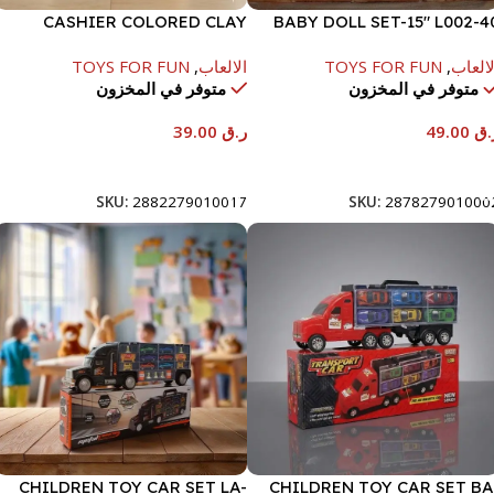
CASHIER COLORED CLAY
BABY DOLL SET-15″ L002-4
KITCHEN INTEGRATED TOY
لالعاب
,
TOYS FOR FUN
الالعاب
,
TOYS FOR FUN
MACHINE
متوفر في المخزون
متوفر في المخزون
.ق
49.00
ر.ق
39.00
إضافة إلى السلة
إضافة إلى السلة
SKU:
2882279010017
SKU:
287827901000
CHILDREN TOY CAR SET LA-
CHILDREN TOY CAR SET BA