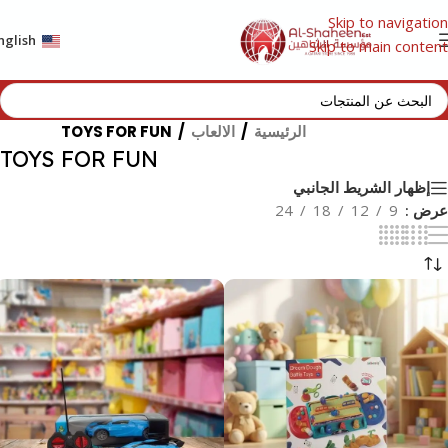
Skip to navigation
nglish
Skip to main content
الرئيسية
/
الالعاب
/
TOYS FOR FUN
TOYS FOR FUN
إظهار الشريط الجانبي
عرض
9
12
18
24