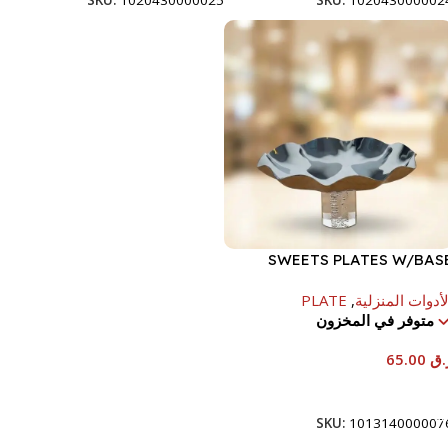
SKU:
1020430000025
SKU:
102043000002
SWEETS PLATES W/BAS
لأدوات المنزلية
,
PLATE
متوفر في المخزون
.ق
65.00
إضافة إلى السلة
SKU:
101314000007