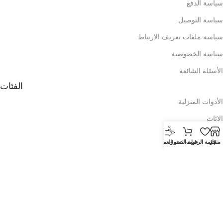
سياسة الدفع
سياسة التوصيل
سياسة ملفات تعريف الارتباط
سياسة الخصوصية
الأسئلة الشائعة
الفئات
الأدوات المنزلية
الاثاث
الالكترونيات
متجر
قائمة الرغبات
عربة التسوق
دعم العملاء
الديكور
مستحضرات التجميل
العطور
الفروع
صالة عرض المطار القديم