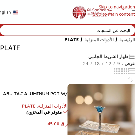
Skip to navigation
nglish
Skip to main content
الرئيسية
/
الأدوات المنزلية
/
PLATE
PLATE
إظهار الشريط الجانبي
عرض
9
12
18
24
ABU TAJ ALUMINUM POT W/
HANDLE & LOCK-14
الأدوات المنزلية
,
PLATE
متوفر في المخزون
ر.ق
45.00
إضافة إلى السلة