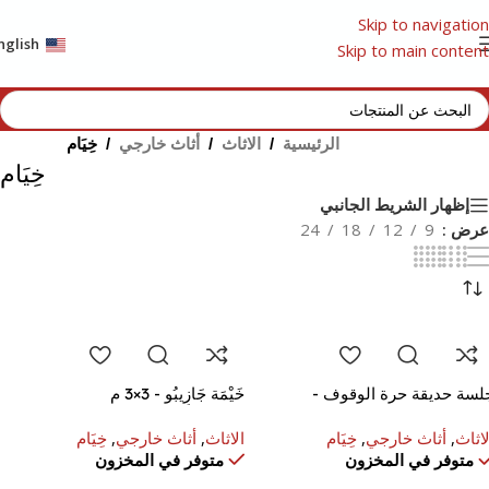
Skip to navigation
nglish
Skip to main content
الرئيسية
/
الاثاث
/
أثاث خارجي
/
خِيَام
خِيَام
إظهار الشريط الجانبي
عرض
9
12
18
24
لسة حديقة حرة الوقوف -
خَيْمَة جَازِيبُو - ‎3×3 م
119x20x2
لاثاث
,
أثاث خارجي
,
خِيَام
الاثاث
,
أثاث خارجي
,
خِيَام
متوفر في المخزون
متوفر في المخزون