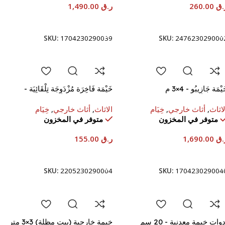
.ق
260.00
ر.ق
1,490.00
إضافة إلى السلة
إضافة إلى السلة
SKU:
1704230290039
SKU:
247623029000
يْمَة جَازِيبُو - ‎3×4 م
خَيْمَة فَاخِرَة مُزْدَوِجَة تِلْقَائِيَة -
‎200×220×140 سم
لاثاث
,
أثاث خارجي
,
خِيَام
الاثاث
,
أثاث خارجي
,
خِيَام
متوفر في المخزون
متوفر في المخزون
.ق
1,690.00
ر.ق
155.00
إضافة إلى السلة
إضافة إلى السلة
SKU:
2205230290004
SKU:
170423029004
دوات خيمة معدنية - 20 سم
خيمة خارجية (بيت مظلة) ‎3×3 متر