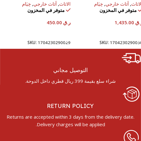
لاثاث
,
أثاث خارجي
,
خِيَام
الاثاث
,
أثاث خارجي
,
خِيَام
متوفر في المخزون
متوفر في المخزون
.ق
1,435.00
ر.ق
450.00
إضافة إلى السلة
إضافة إلى السلة
SKU:
1704230290029
SKU:
170423029003
التوصيل مجاني
شراء سلع بقيمة 399 ريال قطري داخل الدوحة.
RETURN POLICY
Returns are accepted within 3 days from the delivery date.
Delivery charges will be applied.