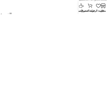
العطور
متجر
قائمة الرغبات
عربة التسوق
دعم العملاء
الفروع
صالة عرض المطار القديم
معرض بن عمران
Tawar Mall Showroom
اتصل بنا
بالجملة
تنزيل التطبيق على الهاتف المحمول:
جرب تطبيقاتنا
© 2026
al shaheen est _ مؤسسة الشاهين
. جميع الحقوق محفوظة