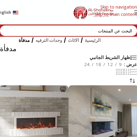
Skip to navigation
nglish
Skip to main content
الرئيسية
/
الاثاث
/
وحدات الترفيه
/
مدفأة
مدفأة
إظهار الشريط الجانبي
عرض
9
12
18
24