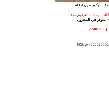
دفأة ديكور بدون تدفئة -
120x33x10 سم.
لاثاث
,
وحدات الترفيه
,
مدفأة
متوفر في المخزون
.ق
2,600.00
إضافة إلى السلة
SKU:
244720210000