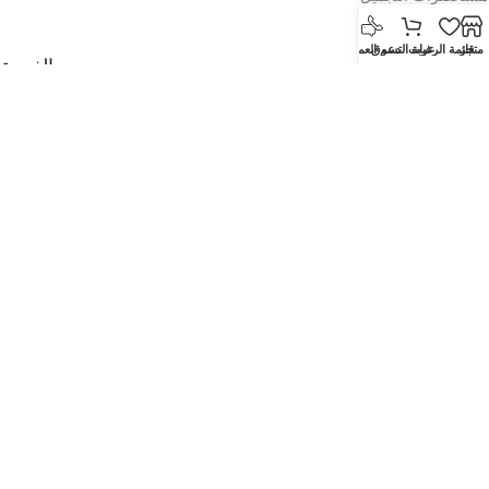
العطور
متجر
قائمة الرغبات
عربة التسوق
دعم العملاء
الفروع
صالة عرض المطار القديم
معرض بن عمران
Tawar Mall Showroom
اتصل بنا
بالجملة
تنزيل التطبيق على الهاتف المحمول:
جرب تطبيقاتنا
© 2026
al shaheen est _ مؤسسة الشاهين
. جميع الحقوق محفوظة