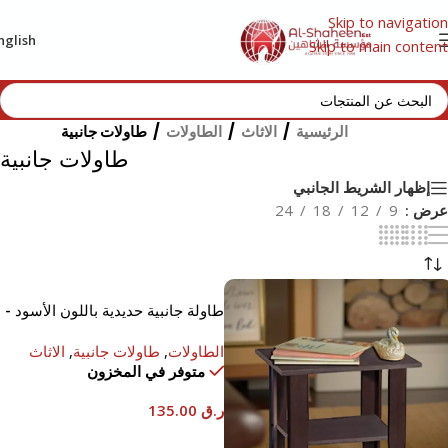
Skip to navigation
nglish
Skip to main content
الرئيسية
/
الاثاث
/
الطاولات
/
طاولات جانبية
طاولات جانبية
إظهار الشريط الجانبي
عرض
9
12
18
24
طاولة جانبية حديدية باللون الأسود -
35x35x60 سم
الطاولات
,
طاولات جانبية
,
الاثاث
متوفر في المخزون
ر.ق
135.00
إضافة إلى السلة