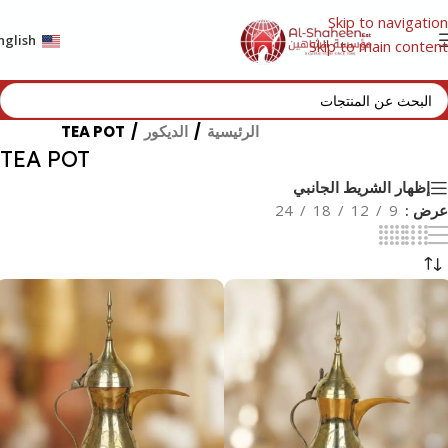
Skip to navigation
nglish
Skip to main content
الرئيسية
/
الديكور
/
TEA POT
TEA POT
إظهار الشريط الجانبي
عرض
9
12
18
24