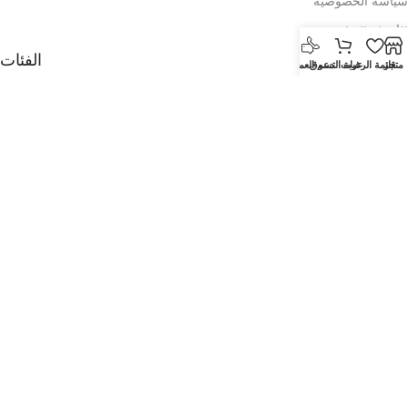
سياسة الخصوصية
الأسئلة الشائعة
الفئات
متجر
قائمة الرغبات
عربة التسوق
دعم العملاء
الأدوات المنزلية
الاثاث
الالكترونيات
الديكور
مستحضرات التجميل
العطور
الفروع
صالة عرض المطار القديم
معرض بن عمران
Tawar Mall Showroom
اتصل بنا