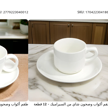
إضافة إلى السلة
إضافة إلى السلة
U:
2779223040012
SKU:
17042230418
م أكواب وصحون شاي من السيراميك - 12 قطعة
طقم أكواب وصحون شاي