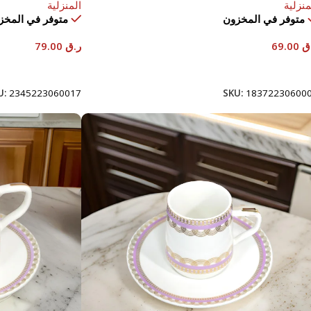
منزلية
المنزلية
متوفر في المخزون
متوفر في المخز
ق
69.00
ر.ق
79.00
إضافة إلى السلة
إضافة إلى السلة
U:
2345223060017
SKU:
18372230600