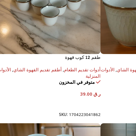
طقم 12 كوب قهوة
هوة الشاي
,
الأدوات
أدوات تقديم الطعام
,
أطقم تقديم القهوة الشاي
,
الأدوا
المنزلية
متوفر في المخزون
ر.ق
39.00
إضافة إلى السلة
SKU:
1704223041862