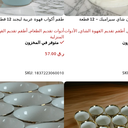
 سيراميك – 12 قطعة
طقم أكواب قهوة عربية ليجند 12 قطعة
,
أطقم تقديم القهوة الشاي
,
الأدوات
أدوات تقديم الطعام
,
أطقم تقديم الق
المنزلية
ون
متوفر في المخزون
ر.ق
57.00
إضافة إلى السلة
SKU:
1837223060010
SK