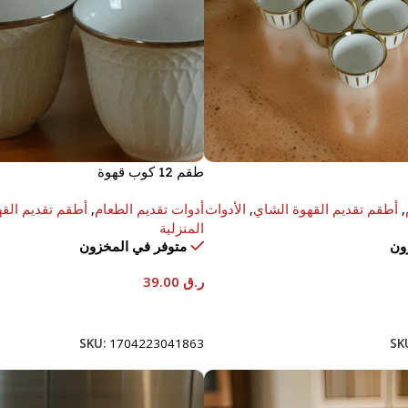
طقم 12 كوب قهوة
,
أطقم تقديم القهوة الشاي
,
الأدوات
أدوات تقديم الطعام
,
أطقم تقديم الق
المنزلية
ون
متوفر في المخزون
ر.ق
39.00
إضافة إلى السلة
SKU:
1704223041863
SK