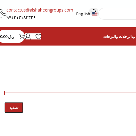
contactus@alshaheengroups.com
English
+٩٧٤٣١٣١٨٣٣٢
ر.ق
0.00
اب
الرحلات والنزهات
تصفية