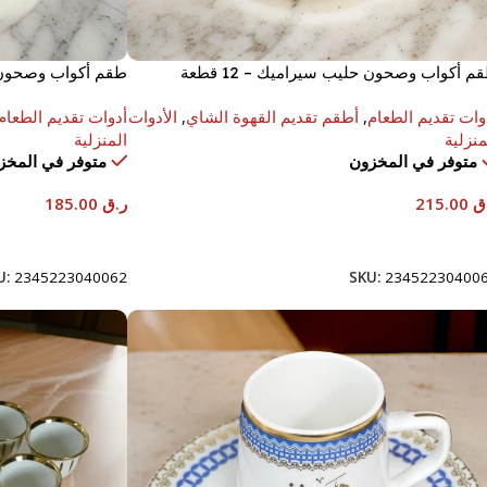
م أكواب وصحون حليب سيراميك – 12 قطعة
طقم أكواب وصحون شاي
وات تقديم الطعام
,
أطقم تقديم القهوة الشاي
,
الأدوات
أدوات تقديم الطعام
منزلية
المنزلية
متوفر في المخزون
متوفر في المخز
ق
215.00
ر.ق
185.00
إضافة إلى السلة
إضافة إلى السلة
U:
2345223040062
SKU:
23452230400