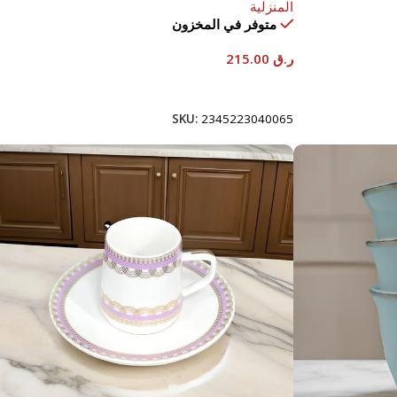
المنزلية
متوفر في المخزون
ر.ق
215.00
إضافة إلى السلة
SKU:
2345223040065