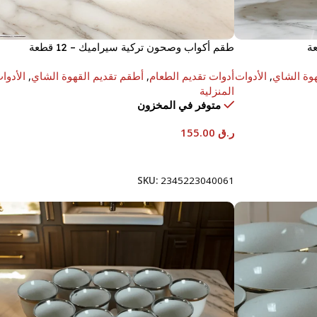
طقم أكواب وصحون تركية سيراميك – 12 قطعة
هوة الشاي
,
الأدوات
أدوات تقديم الطعام
,
أطقم تقديم القهوة الشاي
,
الأدوا
المنزلية
متوفر في المخزون
ر.ق
155.00
إضافة إلى السلة
SKU:
2345223040061