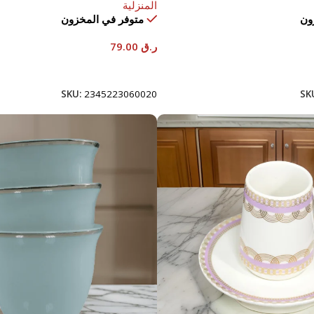
المنزلية
ون
متوفر في المخزون
ر.ق
79.00
إضافة إلى السلة
SKU:
2345223060020
SK