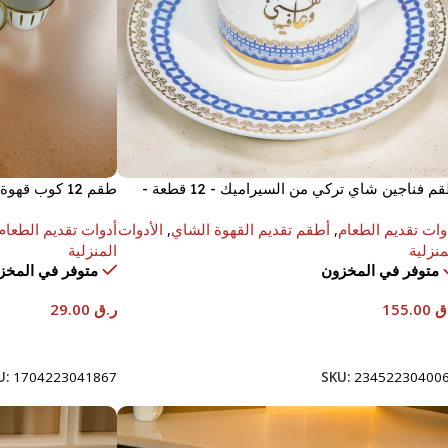
طقم فناجين شاي تركي من السيراميك - 12 قطعة -
طقم 12 كوب قهوة
ي و عافية
وات تقديم الطعام
,
أطقم تقديم القهوة الشاي
,
الأدوات
أدوات تقديم الطعام
منزلية
المنزلية
متوفر في المخزون
متوفر في المخز
ق
155.00
ر.ق
29.00
إضافة إلى السلة
إضافة إلى السلة
U:
1704223041867
SKU:
23452230400