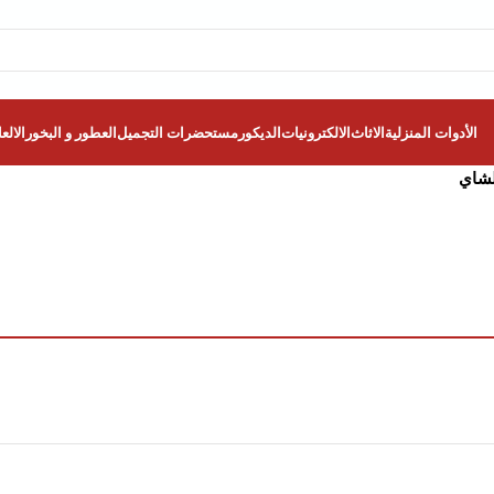
الأدوات المنزلية
الاثاث
الالكترونيات
الديكور
مستحضرات التجميل
العطور و البخور
الالع
لشاي