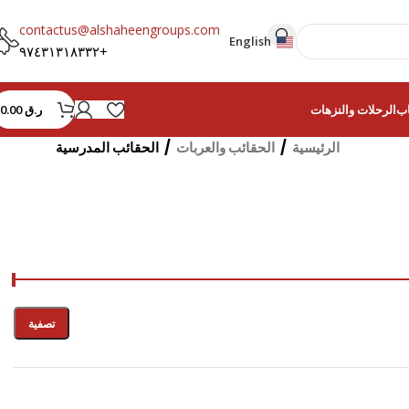
contactus@alshaheengroups.com
English
+٩٧٤٣١٣١٨٣٣٢
ر.ق
0.00
اب
الرحلات والنزهات
الرئيسية
/
الحقائب والعربات
/
الحقائب المدرسية
تصفية