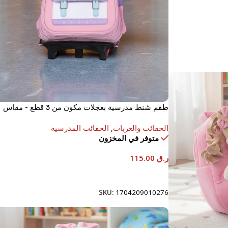
طقم شنط مدرسية بعجلات مكون من 3 قطع - مقاس
16 بوصة
الحقائب والعربات
,
الحقائب المدرسية
متوفر في المخزون
ر.ق
115.00
إضافة إلى السلة
SKU:
1704209010276