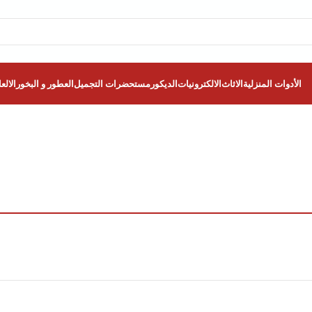
الأدوات المنزلية
الاثاث
الالكترونيات
الديكور
مستحضرات التجميل
العطور و البخور
الالع