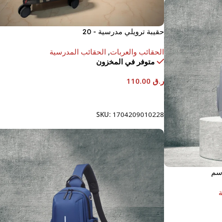
حقيبة ترويلي مدرسية - 20
الحقائب والعربات
,
الحقائب المدرسية
متوفر في المخزون
ر.ق
110.00
إضافة إلى السلة
SKU:
1704209010228