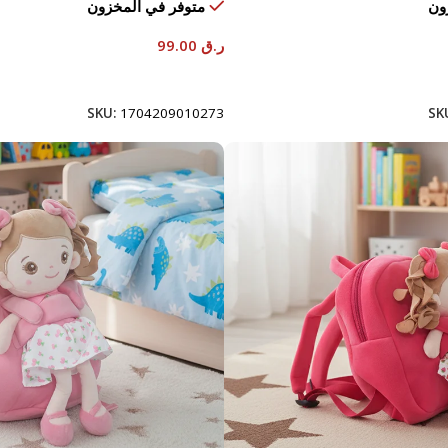
ون
متوفر في المخزون
ر.ق
99.00
إضافة إلى السلة
SKU:
1704209010273
SK