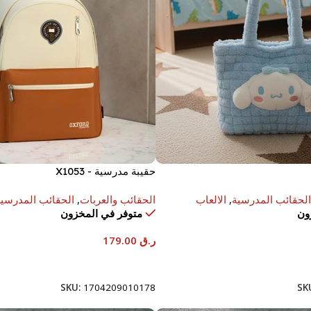
حقيبة مدرسية - X1053
الحقائب المدرسية
,
الالعاب
الحقائب والعربات
,
الحقائب المدرسية
ون
متوفر في المخزون
ر.ق
179.00
إضافة إلى السلة
SKU:
1704209010178
SK