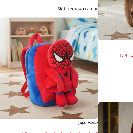
SKU:
1704243171806
,
الالعاب
حقيبة ظهر