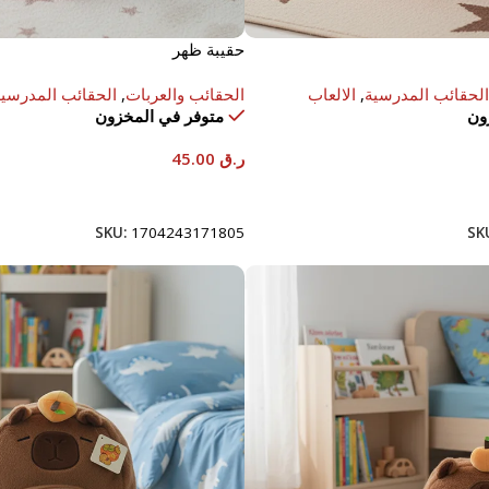
حقيبة ظهر
الحقائب المدرسية
,
الالعاب
الحقائب والعربات
,
الحقائب المدرسية
ون
متوفر في المخزون
ر.ق
45.00
إضافة إلى السلة
SKU:
1704243171805
SK