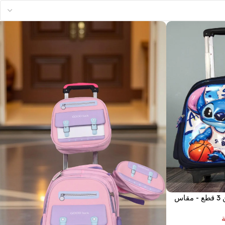
طقم شنط مدرسية بعجلات مكون من 3 قطع - مقاس