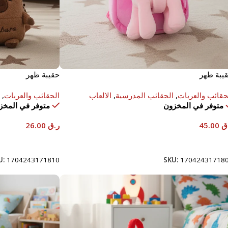
يبة ظهر
حقيبة ظهر
حقائب والعربات
,
الحقائب المدرسية
,
الالعاب
الحقائب والعربات
,
متوفر في المخزون
متوفر في المخز
ق
45.00
ر.ق
26.00
إضافة إلى السلة
إضافة إلى السلة
U:
1704243171810
SKU:
17042431718