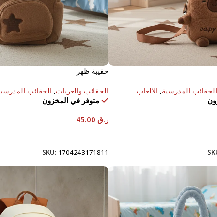
حقيبة ظهر
الحقائب المدرسية
,
الالعاب
الحقائب والعربات
,
الحقائب المدرسية
ون
متوفر في المخزون
ر.ق
45.00
إضافة إلى السلة
SKU:
1704243171811
SK