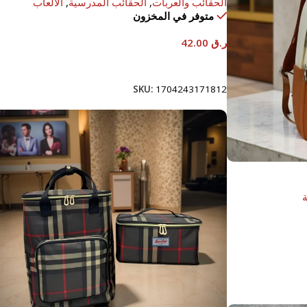
الحقائب والعربات
,
الحقائب المدرسية
,
الالعاب
متوفر في المخزون
ر.ق
42.00
إضافة إلى السلة
SKU:
1704243171812