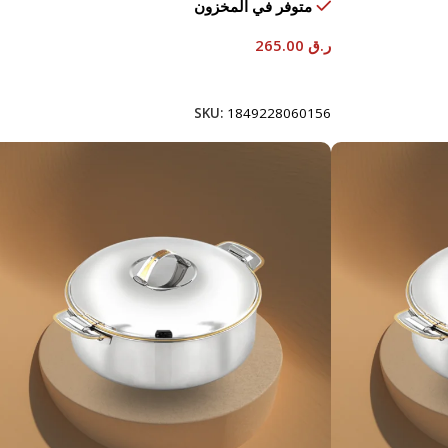
متوفر في المخزون
ر.ق
265.00
إضافة إلى السلة
SKU:
1849228060156