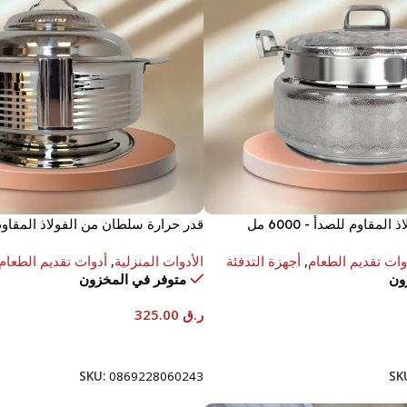
لمقاوم للصدأ - 6000 مل
قدر حرارة سلطان من الفولاذ المقاوم للص
وات تقديم الطعام
,
أجهزة التدفئة
الأدوات المنزلية
,
أدوات تقديم الطعام
ون
متوفر في المخزون
ر.ق
325.00
إضافة إلى السلة
SKU:
0869228060243
SK