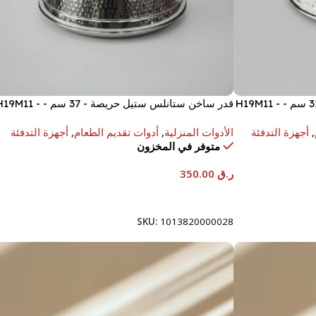
قدر ساخن ستانلس ستيل حريصة - 32 سم - H19M11 -
قدر ساخن ستانلس ستيل حريصة - 37 سم - 9M11
STS0292216
,
أجهزة التدفئة
الأدوات المنزلية
,
أدوات تقديم الطعام
,
أجهزة التدفئة
متوفر في المخزون
ر.ق
350.00
إضافة إلى السلة
SKU:
1013820000028