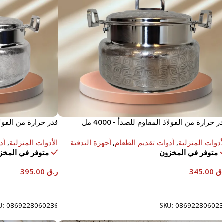
ر حرارة من الفولاذ المقاوم للصدأ - 4000 مل
قدر حرارة من الفولاذ ا
أدوات المنزلية
,
أدوات تقديم الطعام
,
أجهزة التدفئة
الأدوات المنزلية
,
أد
متوفر في المخزون
متوفر في المخز
ق
345.00
ر.ق
395.00
إضافة إلى السلة
إضافة إلى السلة
U:
0869228060236
SKU:
08692280602