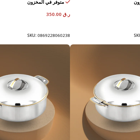
ون
متوفر في المخزون
ر.ق
350.00
إضافة إلى السلة
SKU:
0869228060238
SK