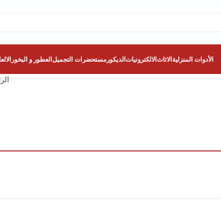
الأدوات المنزلية
الاثاث
الالكترونيات
الديكور
مستحضرات التجميل
العطور و البخور
الالع
الر