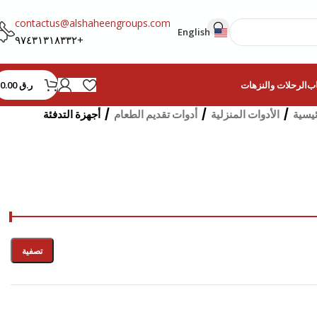
contactus@alshaheengroups.com
English
+٩٧٤٣١٣١٨٣٣٢
ر.ق
0.00
اب
الرحلات والنزهات
ئيسية
/
الأدوات المنزلية
/
أدوات تقديم الطعام
/
أجهزة التدفئة
تصفية