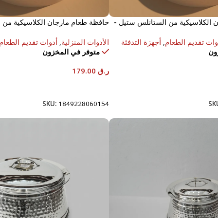
 الكلاسيكية من الستانلس ستيل -
حافظة طعام مارجان الكلاسيكية من 
5000 مل
وات تقديم الطعام
,
أجهزة التدفئة
الأدوات المنزلية
,
أدوات تقديم الطعام
ون
متوفر في المخزون
ر.ق
179.00
إضافة إلى السلة
SKU:
1849228060154
SK