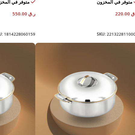
متوفر في المخزون
متوفر في المخز
ق
220.00
ر.ق
550.00
إضافة إلى السلة
إضافة إلى السلة
U:
1814228060159
SKU:
22132281100