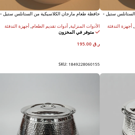
الستانلس ستيل -
حافظة طعام مارجان الكلاسيكية من الستانلس ستيل -
8000 مل
,
أجهزة التدفئة
الأدوات المنزلية
,
أدوات تقديم الطعام
,
أجهزة التدفئة
متوفر في المخزون
ر.ق
195.00
إضافة إلى السلة
SKU:
1849228060155