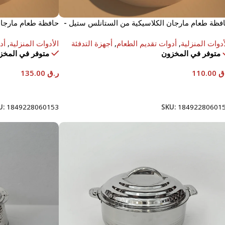
فظة طعام مارجان الكلاسيكية من الستانلس ستيل -
حافظة طعام مارجان
25 مل
3500 مل
أدوات المنزلية
,
أدوات تقديم الطعام
,
أجهزة التدفئة
الأدوات المنزلية
,
أد
متوفر في المخزون
متوفر في المخز
ق
110.00
ر.ق
135.00
إضافة إلى السلة
إضافة إلى السلة
U:
1849228060153
SKU:
18492280601