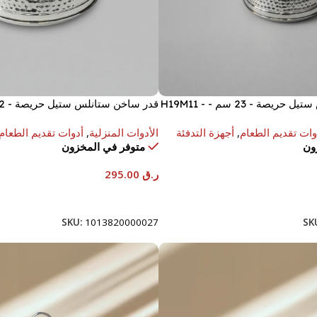
قدر ساخن ستانلس ستيل حريصة - 23 سم - H19M11 -
STS0292215
وات تقديم الطعام
,
أجهزة التدفئة
الأدوات المنزلية
,
أدوات تقديم الطعام
ون
متوفر في المخزون
ر.ق
295.00
إضافة إلى السلة
SKU:
1013820000027
SK