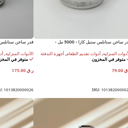
قدر ساخن ستانلس ستيل كازا - 5000 مل -
STS0292213
STS02903
أدوات المنزلية
,
أدوات تقديم الطعام
,
أجهزة التدفئة
الأدوات المنزلية
,
أد
متوفر في المخزون
متوفر في المخز
ق
79.00
ر.ق
175.00
إضافة إلى السلة
إضافة إلى السلة
U:
1013820000026
SKU:
10138200000