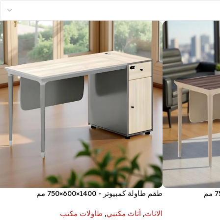
طقم طاولة كمبيوتر - 1400×600×750 مم
الاثاث
,
أثاث مكتبي
,
طاولات مكتب