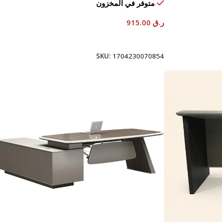
متوفر في المخزون
ر.ق
915.00
إضافة إلى السلة
SKU:
1704230070854