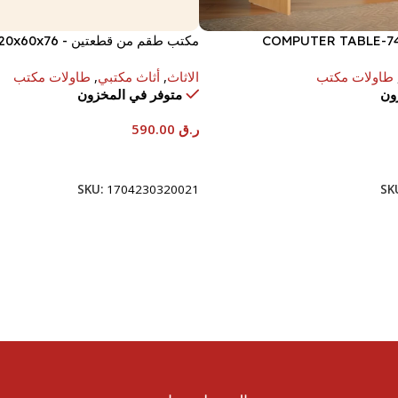
COMPUTER TABLE-7
مكتب طقم من قطعتين - 120x60x76 سم.
طاولات مكتب
الاثاث
,
أثاث مكتبي
,
طاولات مكتب
ون
متوفر في المخزون
ر.ق
590.00
إضافة إلى السلة
SKU:
1704230320021
SK