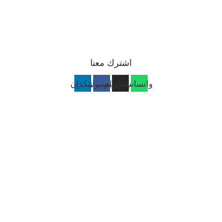
اشترك معنا
واتساب
انستجرام
فيسبوك
لينكدإن