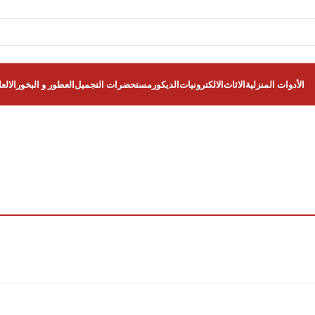
الأدوات المنزلية
الاثاث
الالكترونيات
الديكور
مستحضرات التجميل
العطور و البخور
الالع