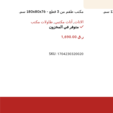
مكتب طقم من 3 قطع - 180x80x76 سم.
الاثاث
,
أثاث مكتبي
,
طاولات مكتب
متوفر في المخزون
ر.ق
1,690.00
إضافة إلى السلة
SKU:
1704230320020