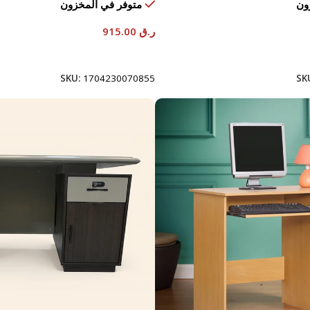
ون
متوفر في المخزون
ر.ق
915.00
إضافة إلى السلة
SKU:
1704230070855
SK