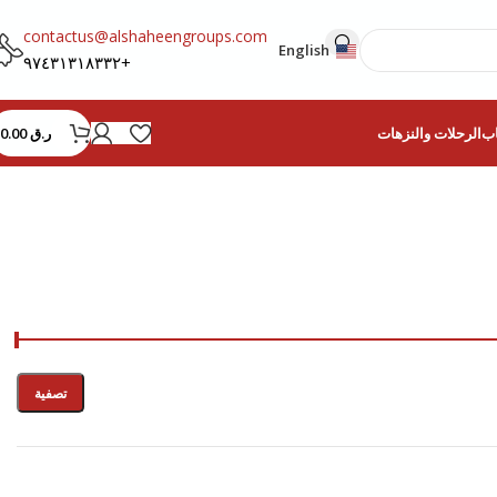
contactus@alshaheengroups.com
English
+٩٧٤٣١٣١٨٣٣٢
ر.ق
0.00
اب
الرحلات والنزهات
تصفية