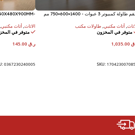
طاولة كمبيوتر 3 عبوات - 1400×600×750 مم
40X480X900MM-
BEECH/QUEEN
اثاث
,
أثاث مكتبي
,
طاولات مكتب
الاثاث
,
أثاث مكتبي
,
متوفر في المخزون
متوفر في المخز
ق
1,035.00
ر.ق
145.00
إضافة إلى السلة
إضافة إلى السلة
U:
0367230240005
SKU:
17042300708