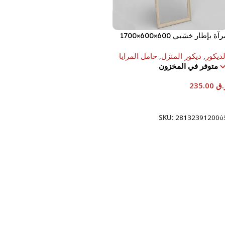
مرآة بإطار خشبي 600×600×1700
م
لديكور
,
ديكور المنزل
,
حامل المرايا
متوفر في المخزون
.ق
235.00
إضافة إلى السلة
SKU:
281323912000