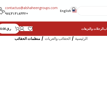
contactus@alshaheengroups.com
English
+٩٧٤٣١٣١٨٣٣٢
ر.ق
0.00
اب
الرحلات والنزهات
الرئيسية
/
الحقائب والعربات
/
منظمات الحقائب