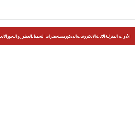
الأدوات المنزلية
الاثاث
الالكترونيات
الديكور
مستحضرات التجميل
العطور و البخور
الالع