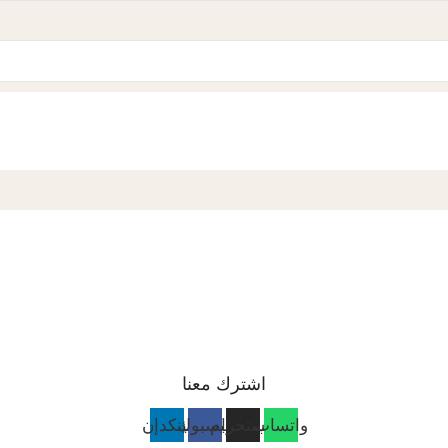
اشترك معنا
واتساب
انستجرام
فيسبوك
لينكدإن